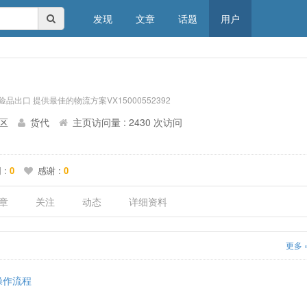
发现
文章
话题
用户
险品出口 提供最佳的物流方案VX15000552392
新区
货代
主页访问量 : 2430 次访问
 :
0
感谢 :
0
章
关注
动态
详细资料
更多 
操作流程