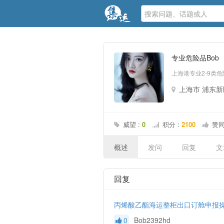
专业危险品Bob
上海港专业2-9类危
上海市 浦东
威望 :
0
积分 :
2100
赞同
概述
发问
回复
文
回复
丙烯酸乙酯海运整柜出口订舱申报
0
Bob2392hd