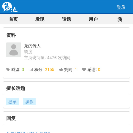
登录
首页
发现
话题
用户
我
资料
龙的传人
调度
主页访问量: 4476 次访问
威望:
3
积分:
2155
赞同:
1
感谢:
0
擅长话题
提单
操作
回复