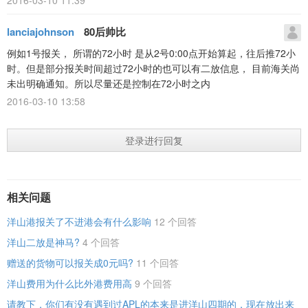
2016-03-10 11:39
lanciajohnson
80后帅比
例如1号报关， 所谓的72小时 是从2号0:00点开始算起，往后推72小
时。但是部分报关时间超过72小时的也可以有二放信息， 目前海关尚
未出明确通知。所以尽量还是控制在72小时之内
2016-03-10 13:58
登录进行回复
相关问题
洋山港报关了不进港会有什么影响
12 个回答
洋山二放是神马?
4 个回答
赠送的货物可以报关成0元吗?
11 个回答
洋山费用为什么比外港费用高
9 个回答
请教下，你们有没有遇到过APL的本来是进洋山四期的，现在放出来