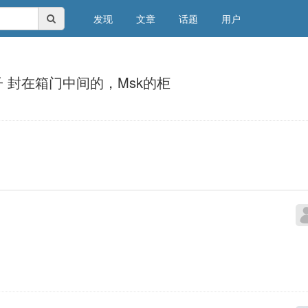
发现
文章
话题
用户
 封在箱门中间的，Msk的柜