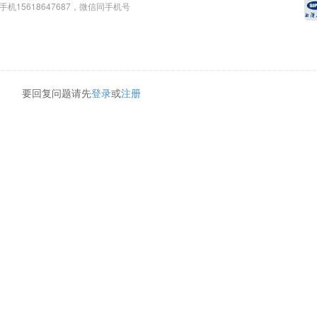
8，手机15618647687，微信同手机号
要回复问题请先
登录
或
注册