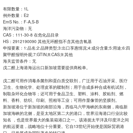
有限数量：1L
例外数量：E2
EmS No.：F-A,S-B
海洋污染物：无
CAS：111-30-8 在危化品目录
HS：2912190090 其他无环醛指不含其他含氧基
申报要素：1:品名;2:品牌类型;3:出口享惠情况;4:成分含量;5:用途;6:四
聚甲醛报明外观;7:GTIN;8:CAS;9:其他
海关监管条件：无
戊二醛上海港海运出口新加坡需要提供商检单。
戊二醛可用作消毒杀菌剂和蛋白质交联剂，广泛用于石油开采、医疗
卫生、生物化学、处理皮革的鞣制剂；用于合成多种合成有机试剂，
制取杂环化合物等；还可用于食品卫生、塑料、涂料、胶粘剂、燃
料、香料、纺织、印刷、照相等工业；可用作显像管的坚膜剂。
新加坡港位于新加坡的南部沿海，西临马六甲海峡的东南侧，南临新
加坡海峡的北侧，是亚太地区第二大的港口，世界沿海港口行业比较
知名 ，也是世界最大的集装箱港口之一。该港扼太平洋及印度洋之间
的航运要道，战略地位十分重要。它自13世纪开始便是国际贸易港
口，已发展成为国际著名的转口港。