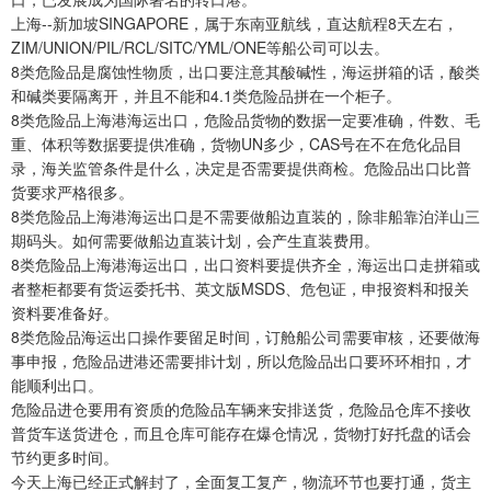
上海--新加坡SINGAPORE，属于东南亚航线，直达航程8天左右，
ZIM/UNION/PIL/RCL/SITC/YML/ONE等船公司可以去。
8类危险品是腐蚀性物质，出口要注意其酸碱性，海运拼箱的话，酸类
和碱类要隔离开，并且不能和4.1类危险品拼在一个柜子。
8类危险品上海港海运出口，危险品货物的数据一定要准确，件数、毛
重、体积等数据要提供准确，货物UN多少，CAS号在不在危化品目
录，海关监管条件是什么，决定是否需要提供商检。危险品出口比普
货要求严格很多。
8类危险品上海港海运出口是不需要做船边直装的，除非船靠泊洋山三
期码头。如何需要做船边直装计划，会产生直装费用。
8类危险品上海港海运出口，出口资料要提供齐全，海运出口走拼箱或
者整柜都要有货运委托书、英文版MSDS、危包证，申报资料和报关
资料要准备好。
8类危险品海运出口操作要留足时间，订舱船公司需要审核，还要做海
事申报，危险品进港还需要排计划，所以危险品出口要环环相扣，才
能顺利出口。
危险品进仓要用有资质的危险品车辆来安排送货，危险品仓库不接收
普货车送货进仓，而且仓库可能存在爆仓情况，货物打好托盘的话会
节约更多时间。
今天上海已经正式解封了，全面复工复产，物流环节也要打通，货主