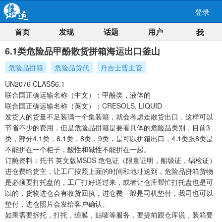
登录
首页
发现
话题
用户
我
6.1类危险品甲酚散货拼箱海运出口釜山
危险品拼箱
危险品货代
丹吉士曹主管
UN2076 CLASS6.1
联合国正确运输名称（中文）：甲酚类，液体的
联合国正确运输名称（英文）：CRESOLS, LIQUID
发货人的货量不足装满一个集装箱，就会考虑走散货出口，这样可以
节省不少的费用，但是危险品拼箱是要看具体的危险品类别，目前3
类，部分4.1类，6.1类，8类，9类，是可以拼箱出口，4.1类跟8类是
不能拼在一个柜子，酸性和碱性不能拼在一起。
订舱资料：托书 英文版MSDS 危包证（限量证明，船级证，锅检证）
进仓费给货主，让工厂按照上面的时间和地址送到，危险品拼箱货物
是必须要打托盘的，工厂打好送过来，或者让仓库帮忙打托盘也是可
以的，货物进仓会有收货回执，进仓费一般是司机垫付，我司也可以
垫付，进仓照片会发给客户确认。
如果需要拆托，打托，缠膜，贴唛等服务，要提前跟仓库说，装箱要