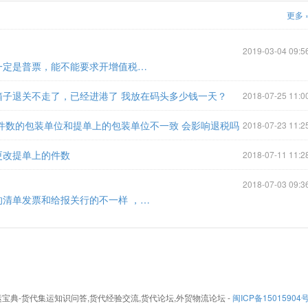
更多 
2019-03-04 09:5
求解！为什么工厂付的船务费开票一定是普票，能不能要求开增值税发票？
箱子退关不走了，已经进港了 我放在码头多少钱一天？
2018-07-25 11:0
的件数的包装单位和提单上的包装单位不一致 会影响退税吗
2018-07-23 11:2
更改提单上的件数
2018-07-11 11:2
2018-07-03 09:3
问一下，出口的，如果给海外客户的清单发票和给报关行的不一样 ，有影响吗？
26 - 集运宝典-货代集运知识问答,货代经验交流,货代论坛,外贸物流论坛
-
闽ICP备15015904号