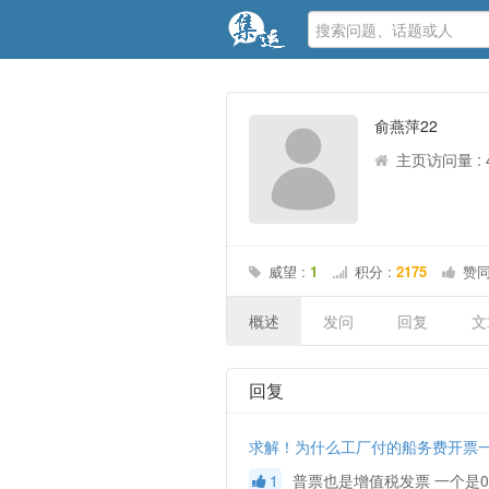
俞燕萍22
主页访问量 : 
威望 :
1
积分 :
2175
赞同
概述
发问
回复
文
回复
求解！为什么工厂付的船务费开票
1