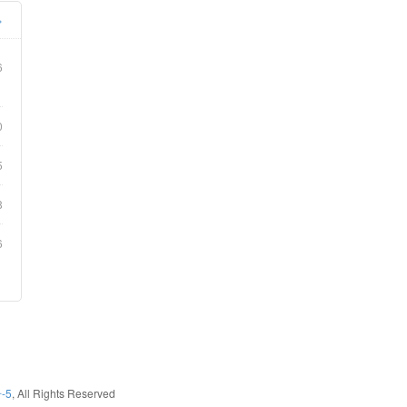
»
6
0
5
8
6
-5
, All Rights Reserved