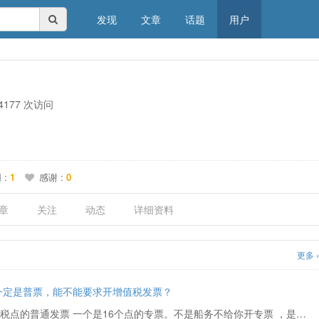
发现
文章
话题
用户
4177 次访问
 :
1
感谢 :
0
章
关注
动态
详细资料
更多 
一定是普票，能不能要求开增值税发票？
普票也是增值税发票 一个是0税点的普通发票 一个是16个点的专票。不是船务不给你开专票 ，是国家规定货代发票抵不了税点javascript:;