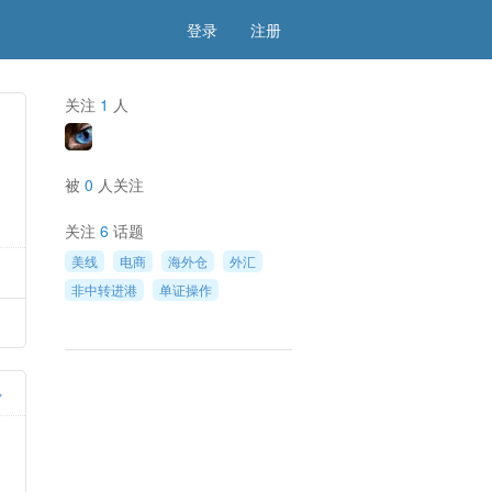
登录
注册
关注
1
人
被
0
人关注
关注
6
话题
美线
电商
海外仓
外汇
非中转进港
单证操作
»