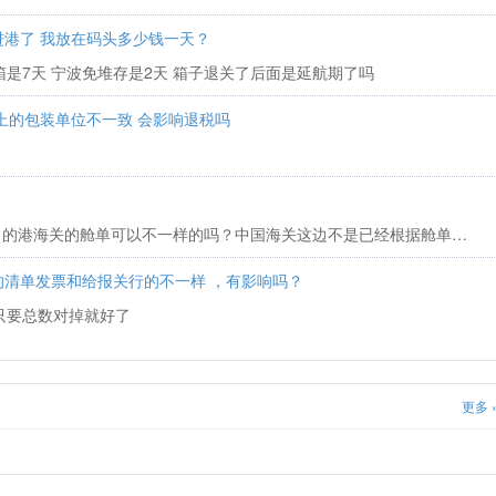
港了 我放在码头多少钱一天？
箱是7天 宁波免堆存是2天 箱子退关了后面是延航期了吗
上的包装单位不一致 会影响退税吗
出口发中国海关的舱单和发目的港海关的舱单可以不一样的吗？中国海关这边不是已经根据舱单报关了呢这样也可以改？
清单发票和给报关行的不一样 ，有影响吗？
只要总数对掉就好了
更多 