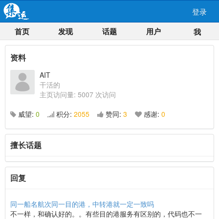
登录
首页
发现
话题
用户
我
资料
AIT
干活的
主页访问量: 5007 次访问
威望:
0
积分:
2055
赞同:
3
感谢:
0
擅长话题
回复
同一船名航次同一目的港，中转港就一定一致吗
不一样，和确认好的。。有些目的港服务有区别的，代码也不一