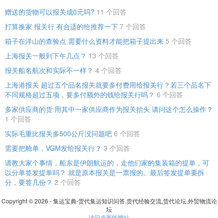
赠送的货物可以报关成0元吗?
11 个回答
打算换家 报关行 有合适的给推荐一下
7 个回答
箱子在洋山的查验点 需要什么资料才能把箱子提出来
5 个回答
上海报关一般到下午几点？
13 个回答
报关船名航次和实际不一样？
4 个回答
上海港报关 超过五个品名报关就要多付费用给报关行？若三个品名下
不同规格超过五项，要多付额外的钱给报关行吗？
6 个回答
多家供应商的货 用其中一家供应商作为报关抬头 请问这个怎么操作？
1 个回答
实际毛重比报关多500公斤没问题吧
6 个回答
需要把舱单，VGM发给报关行？
3 个回答
请教大家个事情，船东是伊朗航运的，走他们家的集装箱的提单，可
以分单签发提单吗？ 就是原本报关是一票报的。最后签发提单要拆
分，要签几份？
2 个回答
Copyright © 2026 - 集运宝典-货代集运知识问答,货代经验交流,货代论坛,外贸物流论
坛
访问桌面版网站