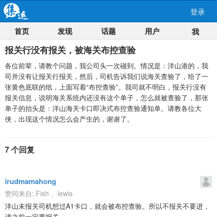
登录
首页
发现
话题
用户
我
报关行没有报关，被海关布控查验
各位前辈，请教个问题，我公司头一次碰到。情况是：洋山港的，我
司并没有让报关行报关，然后，司机告诉我们说海关查验了，给了一
张黄色底联的纸，上面写着“布控查验”。我司就不明白，报关行没有
报关信息，说明海关系统内还没有这个单子，怎么就被查验了，那张
单子的抬头是：洋山海关卡口即决式布控查验通知单。请教各位大
侠，出现这个情况怎么会产生的，谢谢了。
7 个回复
irudmamahong
赞同来自:
Fish
、
lewis
洋山未报关司机想过A1卡口，就会被布控查验。所以不报关不要进，
进之前一定要报关