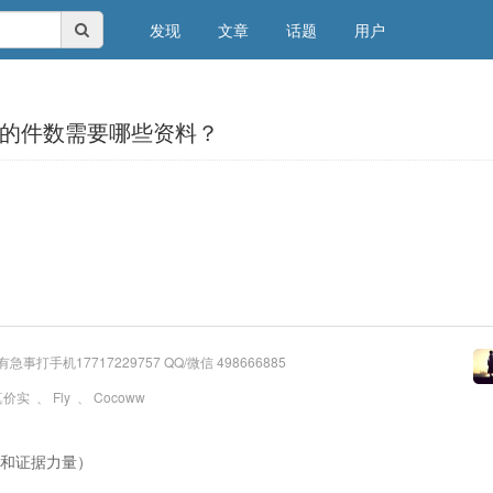
发现
文章
话题
用户
的件数需要哪些资料？
有急事打手机17717229757 QQ/微信 498666885
真价实
、
Fly
、
Cocoww
和证据力量）