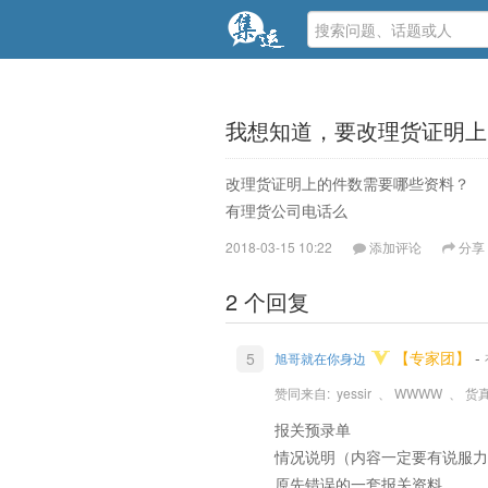
我想知道，要改理货证明上
改理货证明上的件数需要哪些资料？
有理货公司电话么
2018-03-15 10:22
添加评论
分享
2 个回复
【专家团】
-
5
旭哥就在你身边
赞同来自:
yessir
、
WWWW
、
货
报关预录单
情况说明（内容一定要有说服力
原先错误的一套报关资料