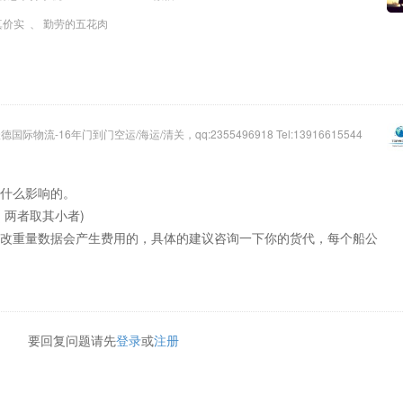
真价实
、
勤劳的五花肉
际物流-16年门到门空运/海运/清关，qq:2355496918 Tel:13916615544
什么影响的。
( 两者取其小者)
改重量数据会产生费用的，具体的建议咨询一下你的货代，每个船公
要回复问题请先
登录
或
注册