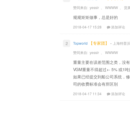
赞同来自:
yessir
、
WWWW
、
货
规规矩矩做事，总是好的
2018-04-17 15:28
添加评论
【专家团】
-
2
Topworld
上海特普沃德国
赞同来自:
yessir
、
WWWW
重量主要在误差范围之类，没有
VGM重量不得超过+- 5% 或1吨
如果已经提交到船公司系统，修
司的收费标准会有所区别
2018-04-17 11:34
添加评论