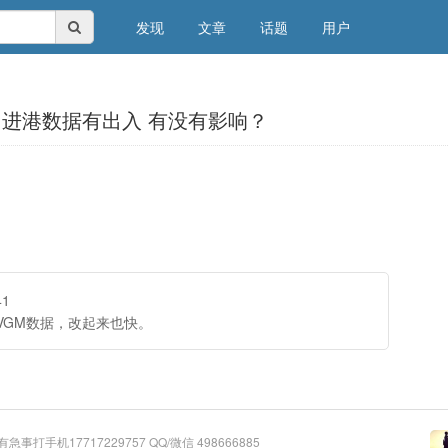
发现
文章
话题
用户
跟 进港数据有出入 有没有影响？
41
VGM数据，改起来也快。
有急事打手机17717229757 QQ/微信 498666885