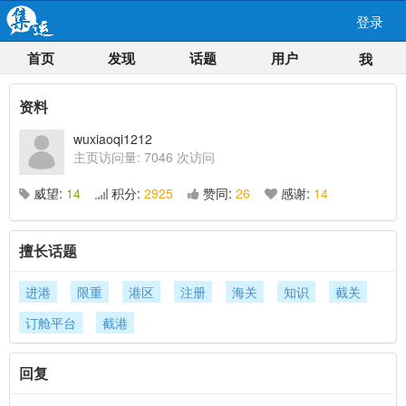
登录
首页
发现
话题
用户
我
资料
wuxiaoqi1212
主页访问量: 7046 次访问
威望:
14
积分:
2925
赞同:
26
感谢:
14
擅长话题
进港
限重
港区
注册
海关
知识
截关
订舱平台
截港
回复