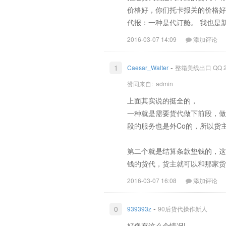
价格好，你们托卡报关的价格好
代报：一种是代订舱。 我也是
2016-03-07 14:09
添加评论
-
1
Caesar_Walter
整箱美线出口 QQ 20
赞同来自:
admin
上面其实说的挺全的，
一种就是需要货代做下前段，做
段的服务也是外Co的，所以货
第二个就是结算条款垫钱的，这
钱的货代，货主就可以和那家货
2016-03-07 16:08
添加评论
-
0
939393z
90后货代操作新人
好像有这么个情况!