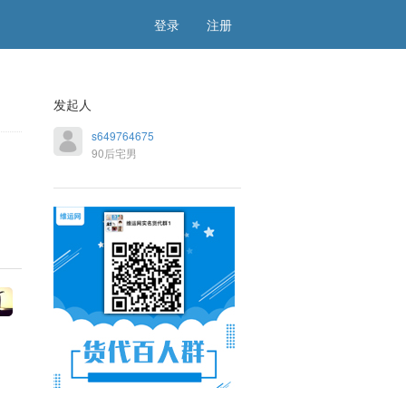
登录
注册
发起人
s649764675
90后宅男