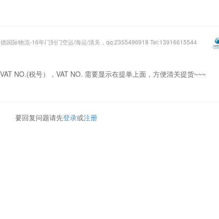
际物流-16年门到门空运/海运/清关，qq:2355496918 Tel:13916615544
T NO.(税号），VAT NO. 需要显示在提单上面，方便清关提货~~~
要回复问题请先
登录
或
注册