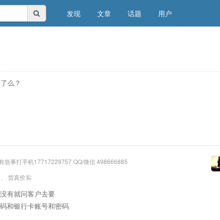
发现
文章
话题
用户
号了么？
有急事打手机17717229757 QQ/微信 498666885
、
货真价实
没有就问客户去要
码和银行卡账号和密码