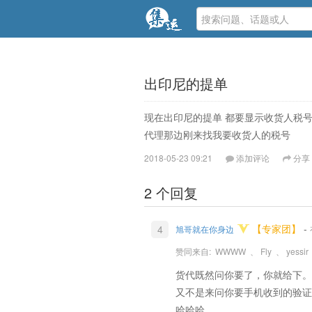
出印尼的提单
现在出印尼的提单 都要显示收货人税
代理那边刚来找我要收货人的税号
2018-05-23 09:21
添加评论
分享
2 个回复
【专家团】
-
4
旭哥就在你身边
赞同来自:
WWWW
、
Fly
、
yessir
货代既然问你要了，你就给下。
又不是来问你要手机收到的验证
哈哈哈