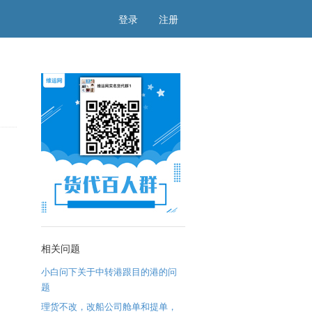
登录
注册
相关问题
小白问下关于中转港跟目的港的问
题
理货不改，改船公司舱单和提单，