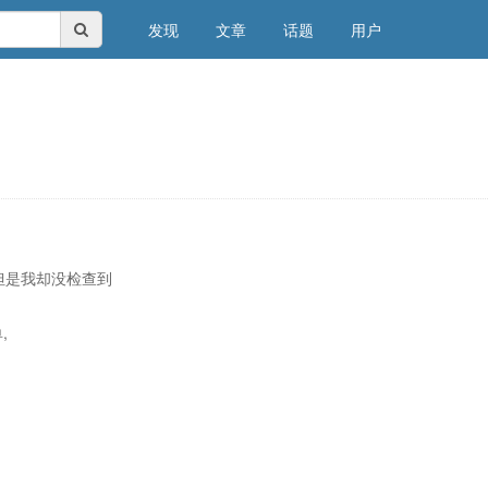
发现
文章
话题
用户
但是我却没检查到
,