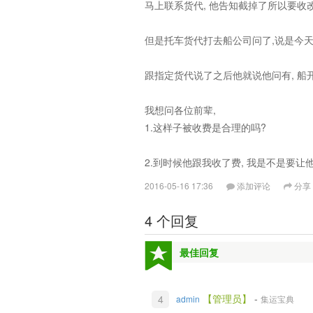
马上联系货代, 他告知截掉了所以要收改单费
但是托车货代打去船公司问了,说是今天还
跟指定货代说了之后他就说他问有, 船
我想问各位前辈,
1.这样子被收费是合理的吗?
2.到时候他跟我收了费, 我是不是要
2016-05-16 17:36
添加评论
分享
4 个回复
最佳回复
【管理员】
-
4
admin
集运宝典