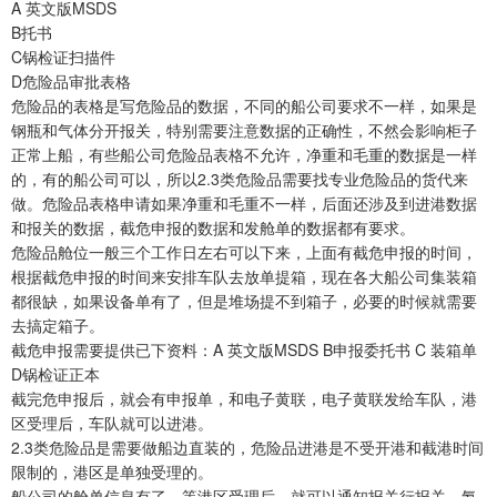
A 英文版MSDS
B托书
C锅检证扫描件
D危险品审批表格
危险品的表格是写危险品的数据，不同的船公司要求不一样，如果是
钢瓶和气体分开报关，特别需要注意数据的正确性，不然会影响柜子
正常上船，有些船公司危险品表格不允许，净重和毛重的数据是一样
的，有的船公司可以，所以2.3类危险品需要找专业危险品的货代来
做。危险品表格申请如果净重和毛重不一样，后面还涉及到进港数据
和报关的数据，截危申报的数据和发舱单的数据都有要求。
危险品舱位一般三个工作日左右可以下来，上面有截危申报的时间，
根据截危申报的时间来安排车队去放单提箱，现在各大船公司集装箱
都很缺，如果设备单有了，但是堆场提不到箱子，必要的时候就需要
去搞定箱子。
截危申报需要提供已下资料：A 英文版MSDS B申报委托书 C 装箱单
D锅检证正本
截完危申报后，就会有申报单，和电子黄联，电子黄联发给车队，港
区受理后，车队就可以进港。
2.3类危险品是需要做船边直装的，危险品进港是不受开港和截港时间
限制的，港区是单独受理的。
船公司的舱单信息有了，等港区受理后，就可以通知报关行报关，氦