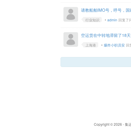
请教船舶IMO号，呼号，
•
行业知识
admin
回复了问题 
空运货在中转地滞留了18
•
上海港
爆炸小职员安
回复
Copyright © 20