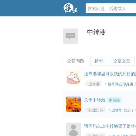
中转港
全部问题
精华
全部文章
挂靠港哪里可以找的到目的
•
上海港
旭哥就在你身边
关于中转港
中转港
•
行业知识
运德华
发起了问题
请问码头上中转港变了是什
•
行业知识
SHGLS56
回复了