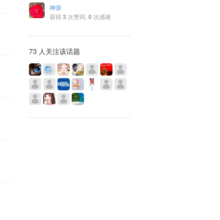
神游
获得
3
次赞同,
0
次感谢
73 人关注该话题