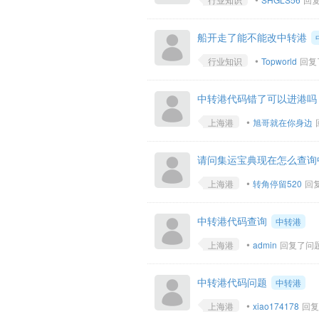
船开走了能不能改中转港
•
行业知识
Topworld
回复了
中转港代码错了可以进港吗
•
上海港
旭哥就在你身边
请问集运宝典现在怎么查询
•
上海港
转角停留520
回复
中转港代码查询
中转港
•
上海港
admin
回复了问题 •
中转港代码问题
中转港
•
上海港
xiao174178
回复了