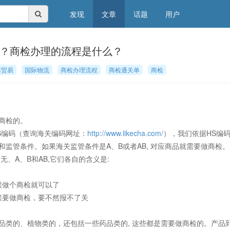
发现
文章
话题
用户
？商检办理的流程是什么？
际贸易
国际物流
商检办理流程
商检通关单
商检
商检的。
S编码（查询海关编码网址：
http://www.likecha.com/
），我们依据HS编
监管条件。如果海关监管条件是A、B或者AB, 对应商品就需要做商检。
、A、B和AB,它们各自的含义是:
候做个商检就可以了
候要做商检，要不然报不了关
品类的、植物类的，还包括一些药品类的, 这些都是需要做商检的。产品