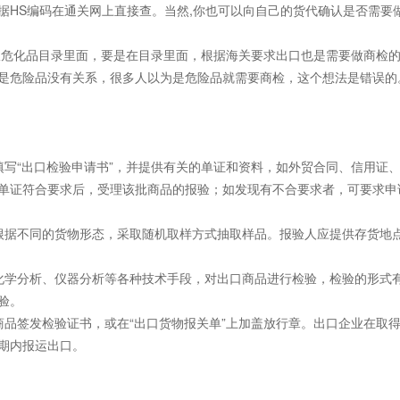
据HS编码在通关网上直接查。当然,你也可以向自己的货代确认是否需要
5版危化品目录里面，要是在目录里面，根据海关要求出口也是需要做商检
是危险品没有关系，很多人以为是危险品就需要商检，这个想法是错误的
填写“出口检验申请书”，并提供有关的单证和资料，如外贸合同、信用证
单证符合要求后，受理该批商品的报验；如发现有不合要求者，可要求申
根据不同的货物形态，采取随机取样方式抽取样品。报验人应提供存货地
化学分析、仪器分析等各种技术手段，对出口商品进行检验，检验的形式
验。
商品签发检验证书，或在“出口货物报关单”上加盖放行章。出口企业在取
期内报运出口。