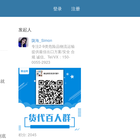
登录
注册
发起人
陇海_Simon
专注2-9类危险品物流运输
提供最佳出口方案/安全 合
规 诚信。Tel/VX：150-
0055-2923
码就
积分:
2045
到底