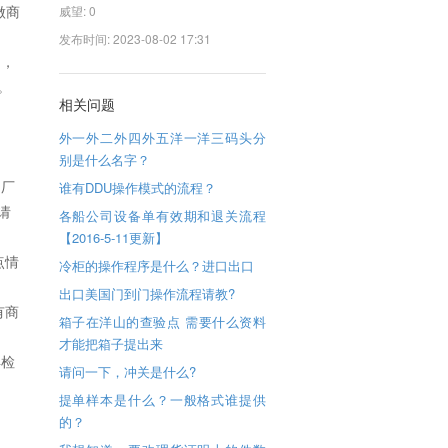
做商
威望:
0
发布时间: 2023-08-02 17:31
的，
。
相关问题
外一外二外四外五洋一洋三码头分
别是什么名字？
、厂
谁有DDU操作模式的流程？
请
各船公司设备单有效期和退关流程
【2016-5-11更新】
点情
冷柜的操作程序是什么？进口出口
出口美国门到门操作流程请教?
有商
箱子在洋山的查验点 需要什么资料
才能把箱子提出来
得检
请问一下，冲关是什么?
提单样本是什么？一般格式谁提供
的？