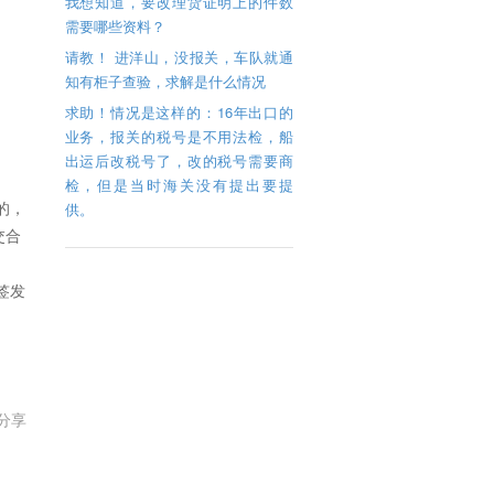
我想知道，要改理货证明上的件数
需要哪些资料？
请教！ 进洋山，没报关，车队就通
知有柜子查验，求解是什么情况
求助！情况是这样的：16年出口的
业务，报关的税号是不用法检，船
出运后改税号了，改的税号需要商
检，但是当时海关没有提出要提
的，
供。
交合
签发
分享