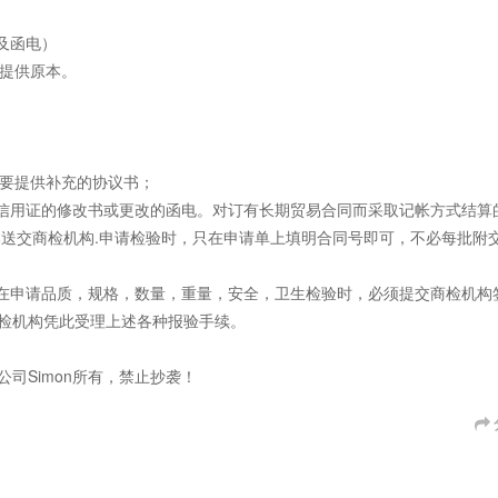
及函电）
时提供原本。
 要提供补充的协议书；
、信用证的修改书或更改的函电。对订有长期贸易合同而采取记帐方式结算
本送交商检机构.申请检验时，只在申请单上填明合同号即可，不必每批附
，在申请品质，规格，数量，重量，安全，卫生检验时，必须提交商检机构
检机构凭此受理上述各种报验手续。
司Simon所有，禁止抄袭！