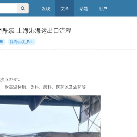
发现
文章
话题
用户
二甲酰氯 上海港海运出口流程
氯
陇海纵横_Bob
沸点276℃
酯、耐高温树脂、染料、颜料、医药以及农药等