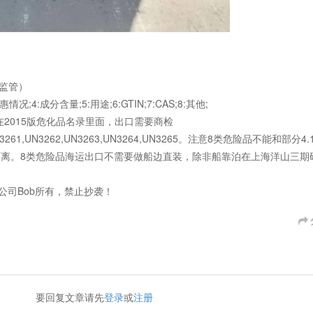
（无监管）
;4:成分含量;5:用途;6:GTIN;7:CAS;8:其他;
在2015版危化品名录里面，出口需要商检
N3261,UN3262,UN3263,UN3264,UN3265。注意8类危险品不能和部分4.
隔离。8类危险品海运出口不需要做船边直装，除非船靠泊在上海洋山三期
公司Bob所有，禁止抄袭！
要回复文章请先
登录
或
注册