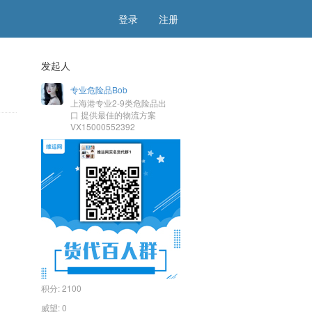
登录
注册
发起人
专业危险品Bob
上海港专业2-9类危险品出
口 提供最佳的物流方案
VX15000552392
积分:
2100
威望:
0