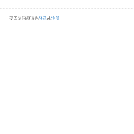
要回复问题请先
登录
或
注册