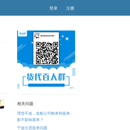
登录
注册
相关问题
理货不改，改船公司舱单和提单，
影不影响退单？
宁波出货提单问题