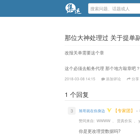
那位大神处理过 关于提单
改报关单需要这个章
这个必须去船务代理 那个地方敲章吧
2018-03-08 14:15
添加评论
分享
1 个回复
【专家团】
-
3
旭哥就在你身边
赞同来自:
WWWW
、
货真价实
、
你是更改理货数据吗?