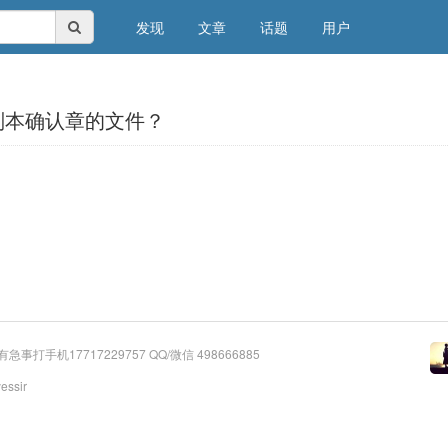
发现
文章
话题
用户
副本确认章的文件？
？
有急事打手机17717229757 QQ/微信 498666885
yessir