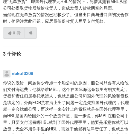
理“无单放货”，即国外代理在无HBL的情况下，凭借其拥有MBL从船
公司处提取货物后放给收货人，造成发货人货款两空的局面。
当然现在无单放货的情况已经极少了。但当出口商与进口商初次合作
时，仍需注意此问题，应尽量催促收货人尽早支付货款。
0
赞
3 个评论
nbkof0209
你说的没错，问题你少考虑一个船公司的原因，船公司只要有人给他
们支付海运费，他就给谁MBL，这个在国际海运条款里有明文规定，
货权和责任归属委托承运人，也就是船公司和国外代理的风险和货权
是绑定的，外商FOB货在海上出了问题一定是先找国外代理的，代理
就一定会找船公司，而这样一来实计上的货权就是在国外代理手里，
而HBL是国内给国外的一个放货评证，退一步说，你MBL在船公司手
里，只要支付运费哪HBL就到了国外代理手里，他要是乐意你就可以
放货，无全不用你手里的HBL，而这干他就有法津责任了，也就是他