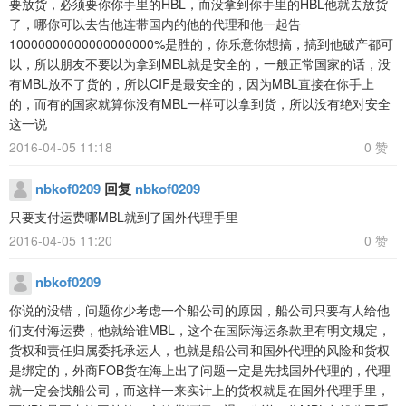
要放货，必须要你你手里的HBL，而没拿到你手里的HBL他就去放货
了，哪你可以去告他连带国内的他的代理和他一起告
10000000000000000000%是胜的，你乐意你想搞，搞到他破产都可
以，所以朋友不要以为拿到MBL就是安全的，一般正常国家的话，没
有MBL放不了货的，所以CIF是最安全的，因为MBL直接在你手上
的，而有的国家就算你没有MBL一样可以拿到货，所以没有绝对安全
这一说
2016-04-05 11:18
0 赞
nbkof0209
回复
nbkof0209
只要支付运费哪MBL就到了国外代理手里
2016-04-05 11:20
0 赞
nbkof0209
你说的没错，问题你少考虑一个船公司的原因，船公司只要有人给他
们支付海运费，他就给谁MBL，这个在国际海运条款里有明文规定，
货权和责任归属委托承运人，也就是船公司和国外代理的风险和货权
是绑定的，外商FOB货在海上出了问题一定是先找国外代理的，代理
就一定会找船公司，而这样一来实计上的货权就是在国外代理手里，