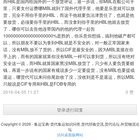
而HBL是国内给国外的一个放货评证，退一步说，你MBL在船公司手
里，只要支付运费哪MBL就到了国外代理手里，他要是乐意就可以放
货，完全不用你手里的HBL，而这干他就要负法津责任了，也就是他
要放货，必须要你手里的HBL，而没拿到你手里的HBL他就去放货
了，哪你可以去告他连带国内的他的代理一起告
10000000000000000000%是胜的，你乐意你想搞，搞到他破产都可
以，所以朋友不要以为拿到HBL就是不安全的，对一般正常国家来
话，没有MBL放不了货的，所以CIF是最安全的，因为MBL直接在你
手上的，而有的国家就算你没有MBL一样可以拿到货，所以没有绝对
安全这一说，而HBL就算国家黑没MBL放货了，只少有人要负责要赔
钱，再退一步说有的国家有规说多少一定要提货，没有MBL也要提或
退运，哪货代可以来问你尾款收了没，没收到是不是退运，所以MBL
只能说是CIF专用和HBL是FOB专用的
2016-04-05 11:27
0 赞
登录进行回复
Copyright © 2026 - 集运宝典-货代集运知识问答,货代经验交流,货代论坛,外贸物流论
坛
访问桌面版网站