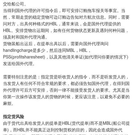
交给船公司。
当得到国外代理的许可指令后，即可安排订舱拖车报关等事宜。当
然，常期走货的稳定货物可边订舱边告知对方航次信息。同时，需要
问对方，出具何种格式的HBL，通常来说，会是国外代理提供的
HBL。安排货物出运期间，如有任何货物状态更新及遇到何种问题，
须及时和国外代理沟通。
货物装船出运后，在提单出具以后，需要向国外代理询问
handlingcharge是多少，然后连同MBL，HBL，
PSS(profitsharesheet)，以及其他清关单证(如代理问你要的情况下)
发送给国外代理。
需要特别注意的是：指定货是听收货人的指令，而不是听发货人的，
当发货人有任何不符合常规的要求，都必须告知国外代理，在得到国
外代理许可后方可安排，否则一律不能接受发货人的要求。尤其是当
你第一次操作该发货人的货物的时候，更应该注意，以避免不必要的
麻烦。
指定货风险
由于货代出具给发货人的提单是HBL(货代提单)而不是MBL(船公司提
单)，而HBL并不能真正达到控制货权的目的，因此会造成国外代