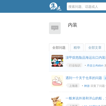
内装
全部问题
精华
全部文章
溴甲烷危险品海运出口内装
•
行业知识
丹吉士Alston
发
遇到一个关于仓库的问题
•
上海港
神游
回复了问题 • 8
一般来说外港和洋山的船，
•
上海港
po_nedlloyd
回复了